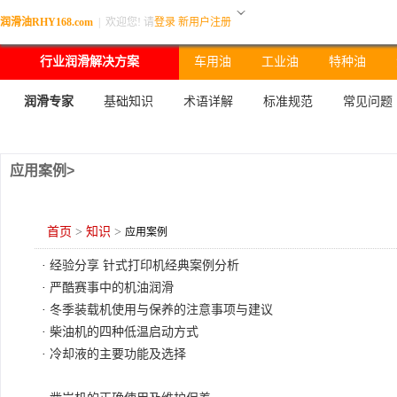
润滑油RHY168.com
|
欢迎您! 请
登录
新用户注册
行业润滑解决方案
车用油
工业油
特种油
润滑专家
基础知识
术语详解
标准规范
常见问题
应用案例>
首页
>
知识
>
应用案例
·
经验分享 针式打印机经典案例分析
·
严酷赛事中的机油润滑
·
冬季装载机使用与保养的注意事项与建议
·
柴油机的四种低温启动方式
·
冷却液的主要功能及选择