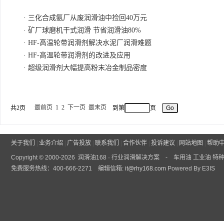
·
三化合成氨厂从废润滑油中捡回40万元
·
矿厂球磨机干式润滑 节省润滑油80%
·
HF-高温轮带润滑剂解决水泥厂润滑难题
·
HF-高温轮带润滑剂的改进及应用
·
超级润滑剂大幅提高粉末冶金制品密度
最前页
1
2
下一页
最末页
共2页
到第
页
关于我们
|
业务介绍
|
广告投放
|
联系我们
|
合作伙伴
|
投诉建议
|
网站地图
|
帮助
Copyright © 2000-2026 润滑油168 · 行业润滑解决方案 - 车用油 工业
免费服务热线：400-666-2271 编辑信箱:
it@rhy168.com
Powered By E3IS